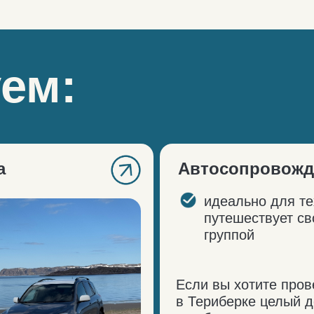
Если вы хотите провести
в Териберке целый день
и побывать на всех топовых
локациях. Утром едем
из Мурманска, вечером
возвращаемся в город.
Трансфер Мурманск ↔ а
поможем завершить
путешествие красиво
От центра Мурманска
до аэропорта — 36 км.
Среднее время в пути зимой
с учётом пробок — около 40