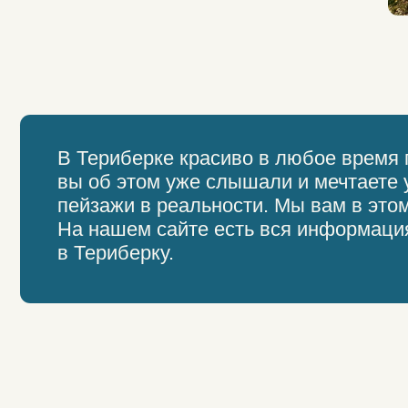
Мы организуе
Трансфер Мурманск
↔
Териберка
сборный
индивидуальный