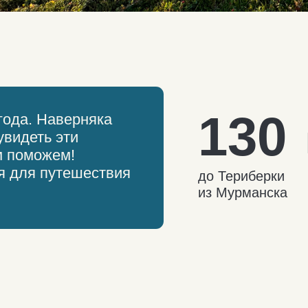
м:
Автосопровождение по 
идеально для тех, кто
путешествует своей
группой