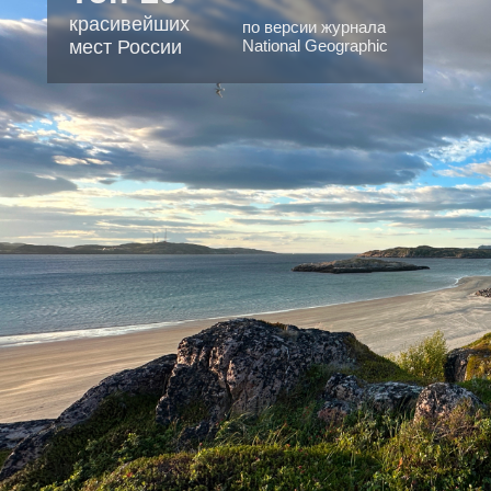
130
 Наверняка
км
ть эти
ожем!
 путешествия
до Териберки
из Мурманска