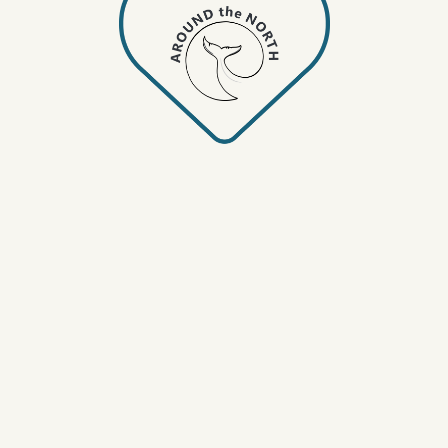
ск — Териб
бельный трансфер на край земли!