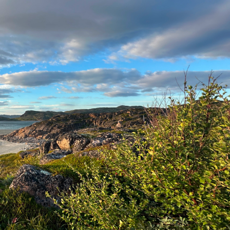
N
Узнать, сколько?
км
до Териберки от вашего
местоположения