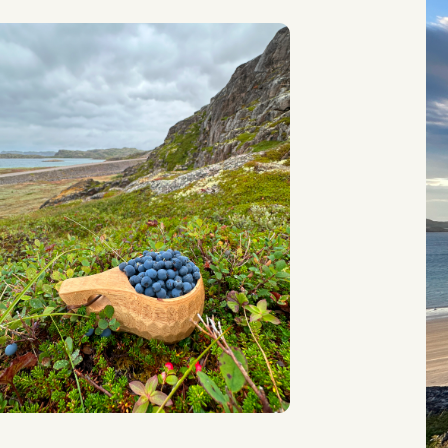
В Териберке красиво в любое время года.
вы об этом уже слышали и мечтаете увиде
пейзажи в реальности. Мы вам в этом пом
На нашем сайте есть вся информация для
в Териберку.