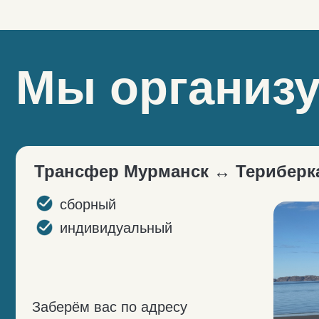
Заберём вас по адресу
в Мурманске или встретим
в аэропорту, отвезём
в Териберку. Обратный
трансфер по той же схеме.
Такси по
Териберке
по любым адресам
максимально
оперативно
Быстро найдём для вас машину
и довезём в нужную точку.
Удобно для перемещения между
старой и новой частями посёлка.