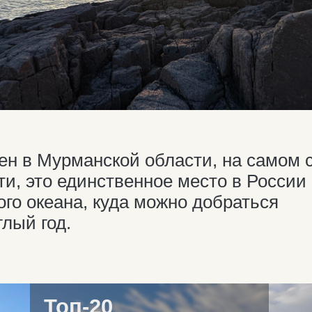
 Мурманской области, на самом севере
это единственное место в России
кеана, куда можно добраться
год.
Топ-20
красивейших
по версии журнала
мест России
National Geographic