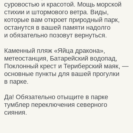
Наши услуги
Трансфер Мурманск — Териберка
Автосопровождение по Териберке
Такси по Териберке
Трансфер из аэропорта в Мурманск
Гайд туриста
Для вдохновения
Закрытие дороги
Паспорт полярника
Часто задаваемые
вопросы
Как одеться
Дикие животные
Погода
В Мурманск на самолёте / авто
Другие направления
Кировск
Мы в социальных сетях