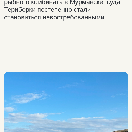
Мы от вас на расстоянии
одного клика. Север
близко!
Telegram-канал команды Around the
North: свежий контент, новости,
анонсы поездок и… ваши новые
поводы поехать на Кольский!