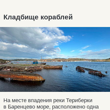
Пропуск в природный парк
Для посещения парка необходимо
оформить разрешение. Оно
действительно в течение 30 дней при
наличии документа,
удостоверяющего личность.
Оформить и оплатить посещение
парка можно
на официальном сайте
парка
.