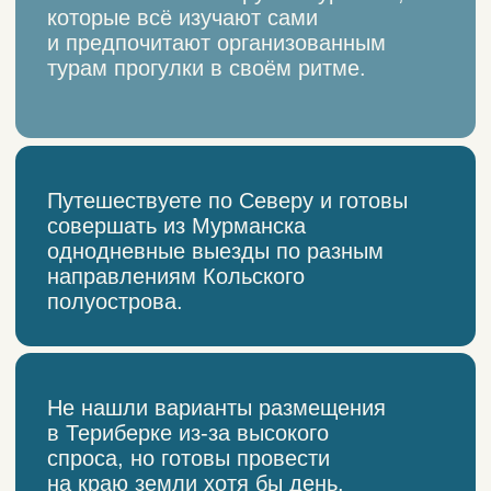
Автосопровождение
в Териберку: цены
и бронирование
Зима в Териберке красива в любую
погоду. Собирайте компанию
и приезжайте! Север ближе, чем
кажется.
15 000₽
седан, кроссовер
22 000₽
внедорожник