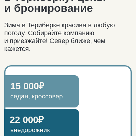
автосопровождения.
ОСТАВИТЬ ЗАЯВКУ
Нужен гид?
Просто сообщите об этом в форме
заявки и мы пригласим в поездку
влюблённого в Север и своё дело
гида, который сделает ваши прогулки
интереснее.
Об истории и природе Териберки
можно рассказать очень многое.
стоимость услуг гида за 1
15 000₽
день работы с группой
в Териберке