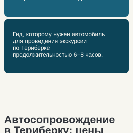
от 24 000₽
микроавтобус
Заберём вашу группу по адресу
в городе или из аэропорта.
Ваш водитель — не гид, а,
скорее, проводник
по локациям. Услуги гида
можно заказать отдельно.
Максимальное время
использования автомобиля
в рамках услуги сопровождения
по Териберке — 8 часов.
Время выезда из Мурманска:
07:30 — 11:00.
Время возвращения в Мурманск:
20:00 — 21:00.
*Цены за автомобиль за 1 день