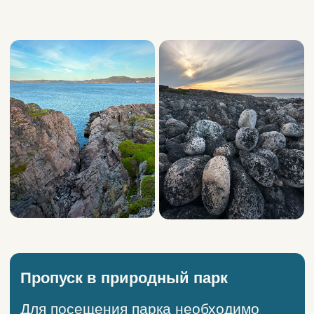
Telegram-канал
ИП Павздерин Олег Игоревич
ОГРНИП 320519000020291, ИНН
519057676569
Дата присвоения ОГРНИП:
02.11.2020
Политика конфиденциальности
AROUND
THE NORTH