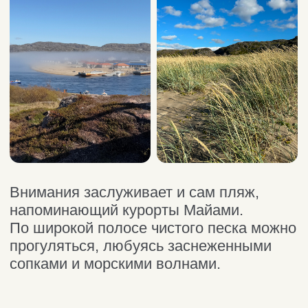
суровостью и красотой. Мощь морской
стихии и штормового ветра. Виды,
которые вам откроет природный парк,
останутся в вашей памяти надолго
и обязательно позовут вернуться.
Каменный пляж «Яйца дракона»,
метеостанция, Батарейский водопад,
Поклонный крест и Териберский маяк, —
основные пункты для вашей прогулки
в парке.
Да! Обязательно отыщите в парке
тумблер переключения северного
сияния.