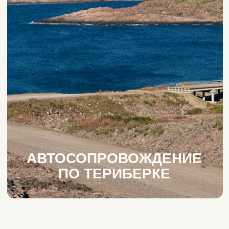
АВТОСОПРОВОЖДЕНИЕ
ПО ТЕРИБЕРКЕ
В Териберку
на один день
Соскучились по красивым пейзажам?
Приезжайте в Териберку! Одного дня
хватит, чтобы освежить взгляд,
перезагрузиться и погулять. Идеальный
вариант, когда до отпуска ещё далеко,
а отдохнуть уже хочется.