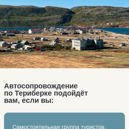
Путешествуете по Северу и готовы
совершать из Мурманска
однодневные выезды по разным
направлениям Кольского
полуострова.
Не нашли варианты размещения
в Териберке из-за высокого
спроса, но готовы провести
на краю земли хотя бы день.
Гид, которому нужен автомобиль
для проведения экскурсии
по Териберке
продолжительностью 6−8 часов.