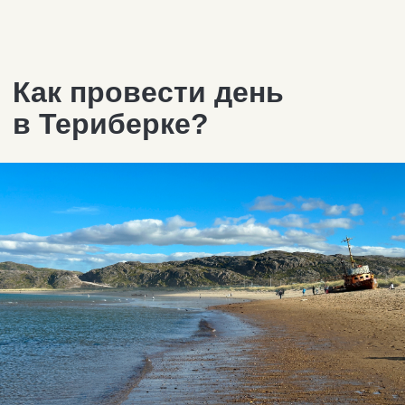
Выброшенный корабль, гигантские
качели, трон «Повелителя Севера»,
скелет «Левиафана», арт-объекты
из лодок, — всё это вы найдёте
на знаменитом песчаном пляже старой
Териберки. Фотографии отсюда
вы точно видели в социальных сетях:
пришла пора сделать свои!