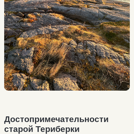
На месте впадения реки Териберки
в Баренцево море, расположено одна
из самых фотографируемых локаций
в России (по данным опроса Aviasales
за 2020 год, кладбище кораблей
популярно среди туристов наравне
с Байкалом и кипарисовой рощей
на озеро Сукко).
Остовы брошенных рыболовецких
судов — свидетельства процветания
рыбного промысла в Териберке.
Вплоть до 1960-х годов здесь работали
2 рыболовецких колхоза, 2 рыбозавода
и судоремонтные мастерские.
С развитием крупнотоннажного флота,
переносом районного центра
в Североморск и образованием
рыбного комбината в Мурманске, суда
Териберки постепенно стали
становиться невостребованными.