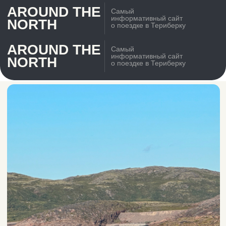
AROUND THE
Самый
информативный сайт
NORTH
о поездке в Териберку
AROUND THE
Самый
информативный сайт
NORTH
о поездке в Териберку