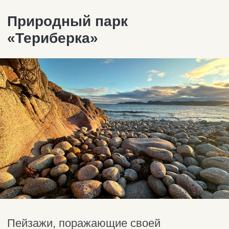
Автосопровождение, однодневные
туры.
+7 921 044 52 15
aroundthenorth@yandex.ru
Telegram
Отдых в Териберке
Северное сияние
Топ локаций
Природный парк
Айс-флоатинг
Морская прогулка
Снегоходные прогулки
Киты
Квадроциклы
Инфраструктура посёлка
Жильё
Аптека
Рестораны и кафе
Сувениры
Магазины
Свежие морепродукты
АЗС
Пекарня