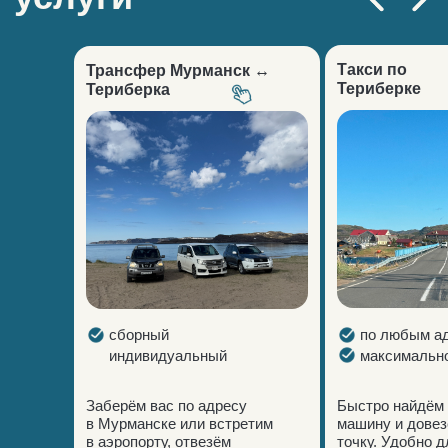
Такси по
Трансфер Мурманск
↔
Териберке
Териберка
сборный
по любым а
индивидуальный
максимально
Заберём вас по адресу
Быстро найдём 
в Мурманске или встретим
машину и довез
в аэропорту, отвезём
точку. Удобно д