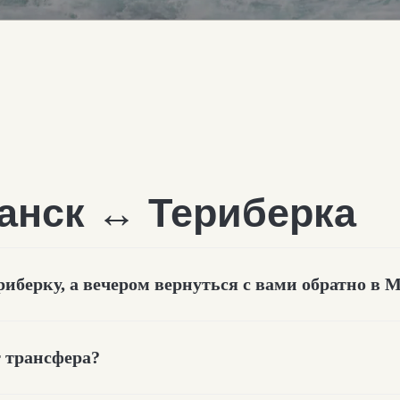
нск
↔
Териберка
риберку, а вечером вернуться с вами обратно в
т трансфера?