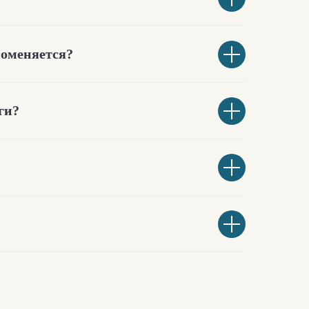
поменяется?
ги?