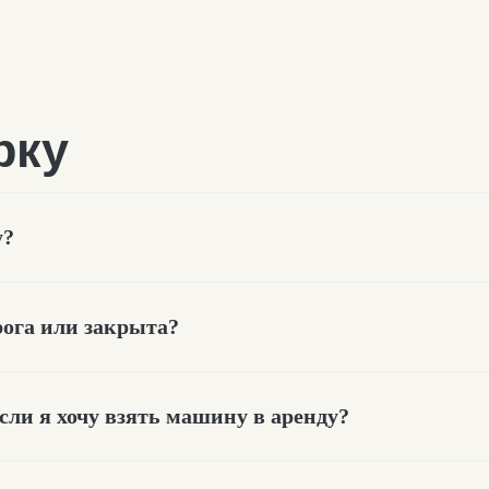
у?
рога или закрыта?
ке
если я хочу взять машину в аренду?