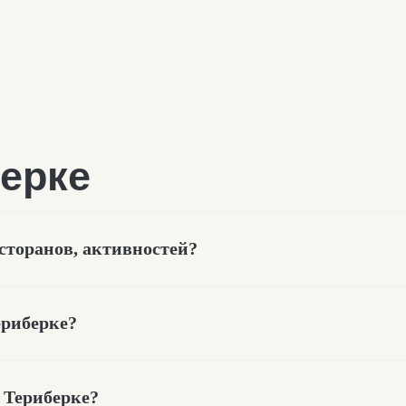
есторанов, активностей?
ериберке?
ии в
Териберке
в Териберке?