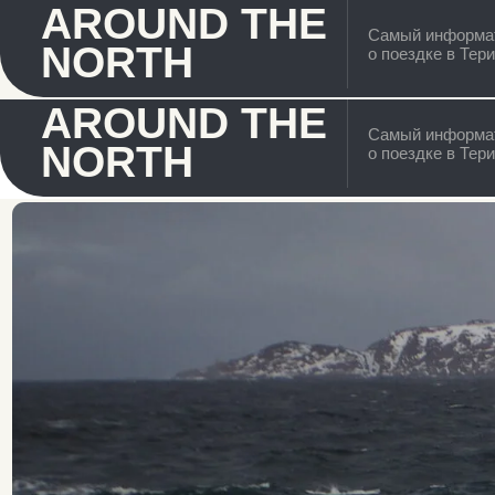
AROUND THE
Самый информативный 
NORTH
о поездке в Териберку
AROUND THE
Самый информативный 
NORTH
о поездке в Териберку