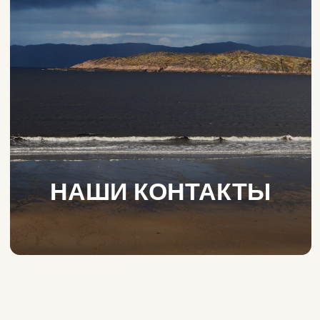
НАШИ КОНТАКТЫ
Давайте дружить
в социальных сетях!
✔
Будете в курсе, что происходит
на краю земли прямо сейчас,
есть ли в Териберской бухте киты
и как обстановка с дорогой.
✔
Сможете наслаждаться Севером