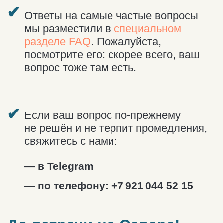
Поездки по Мурманской области.
Автосопровождение, однодневные
туры.
+7 921 044 52 15
aroundthenorth@yandex.ru
Telegram
Отдых в Териберке
Северное сияние
Топ локаций
Природный парк
Айс-флоатинг
Морская прогулка
Снегоходные прогулки
Киты
Квадроциклы
Инфраструктура посёлка
Жильё
Аптека
Рестораны и кафе
Сувениры
Магазины
Свежие морепродукты