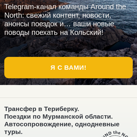
Мы в социальных сетях
Telegram-канал
ИП Павздерин Олег Игоревич
ОГРНИП 320519000020291, ИНН
519057676569
Дата присвоения ОГРНИП:
02.11.2020
Политика конфиденциальности
AROUND