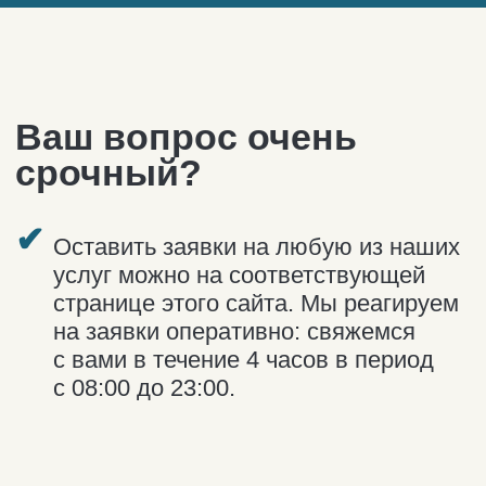
Мы от вас на расстоянии
одного клика. Север
близко!
Telegram-канал команды Around the
North: свежий контент, новости,
анонсы поездок и… ваши новые
поводы поехать на Кольский!
Я С ВАМИ!
Трансфер в Териберку.