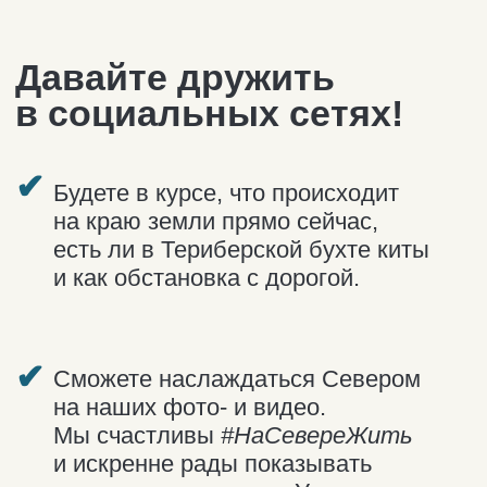
на наших фото- и видео.
Мы счастливы
#НаСевереЖить
и искренне рады показывать
красоту нашего края. У нас есть
не только Териберка :)
✔
Сможете задавать вопросы
и получать оперативные ответы
обо всём, что касается вашего
путешествия в Мурманскую
область.
Объединяем тех, для
кого Север стал вторым
домом
Telegram-канал
Группа VK
Instagram