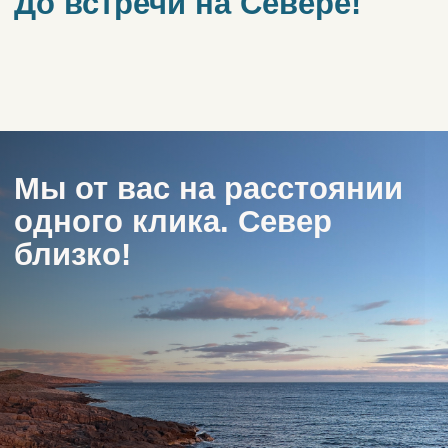
АЗС
Пекарня
Наши услуги
Трансфер Мурманск — Териберка
Автосопровождение по Териберке
Такси по Териберке
Трансфер из аэропорта в Мурманск
Гайд туриста
Для вдохновения
Закрытие дороги
Паспорт полярника
Часто задаваемые
вопросы
Как одеться
Дикие животные
Погода
В Мурманск на самолёте / авто
Другие направления
Кировск