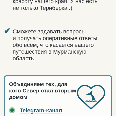
*Деятельность Meta (соцсети Facebook и Instagram)
запрещена в России как экстремистская.
ОСТАВИТЬ ОТЗЫВ
По вопросам
сотрудничества
Мы открыты для знакомств, новых идей
и классных коллабораций! Если вы гид,
блогер, представитель турфирмы или
просто хотите придумать что-нибудь
интересное вместе с нами, оставьте
заявку на нашем сайте: мы обязательно
рассмотрим ваше предложение
и обсудим детали.