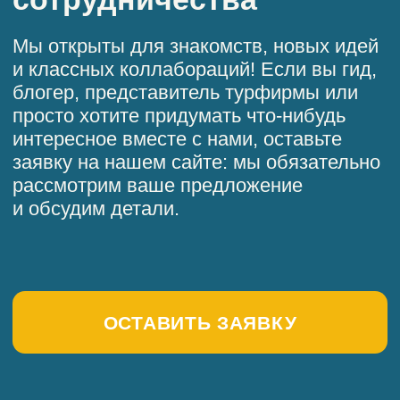
✔
Ответы на самые частые вопросы
мы разместили в
специальном
разделе FAQ
. Пожалуйста,
посмотрите его: скорее всего, ваш
вопрос тоже там есть.
✔
Если ваш вопрос по-прежнему
не решён и не терпит промедления,
свяжитесь с нами:
— в Telegram
— по телефону: +7 921 044 52 15
До встречи на Севере!