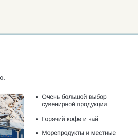
Очень большой выбор
Хлебо
сувенирной продукции
кондит
Горячий кофе и чай
Алког
Бытов
Морепродукты и местные
деликатесы
Оплат
Продукты питания:
от полуфабрикатов до свежих
фруктов и овощей
ПР