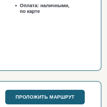
ОЛОЖИТЬ МАРШРУТ
товая химия
лата:
наличными,
 карте