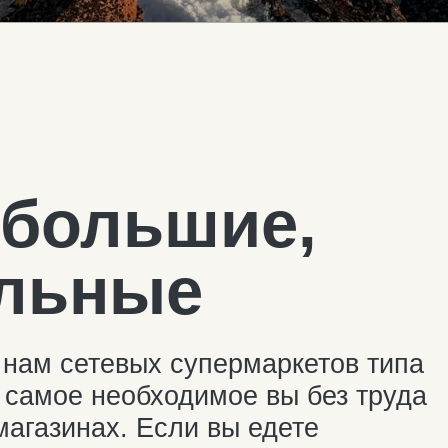
ольшие,
ьные
 сетевых супермаркетов типа
мое необходимое вы без труда
зинах. Если вы едете
рте и планируете провести
м купить продукты заранее
 а цены ниже. Кроме того,
ериберке работают до 21:00.