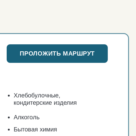
булочные,
ерские изделия
оль
ая химия
а:
наличными, по карте
ОЛОЖИТЬ МАРШРУТ