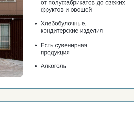
ПР
Продукты питания:
Бы
от полуфабрикатов до свежих
Оп
фруктов и овощей
по
Хлебобулочные,
кондитерские изделия
Есть сувенирная
продукция
Алкоголь