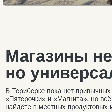
Магазины неб
но универсал
В Териберке пока нет привычных нам
«Пятерочки» и «Магнита», но всё са
найдёте в местных продуктовых мага
в Териберку на собственном транспо
в посёлке долгое время, рекомендуе
в Мурманске: в городе выбор больше,
следует учесть, что все магазины в Т
Службы доставки нет.