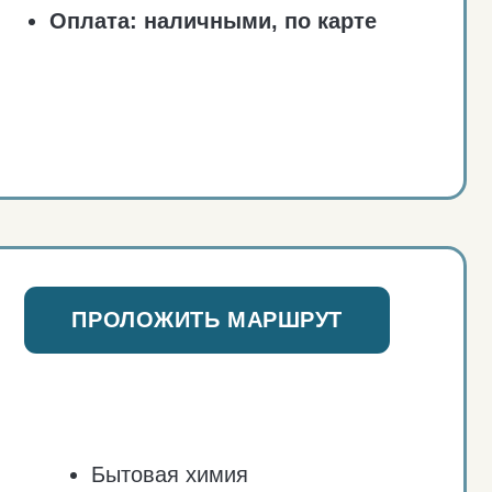
товая химия
лата:
наличными,
 карте