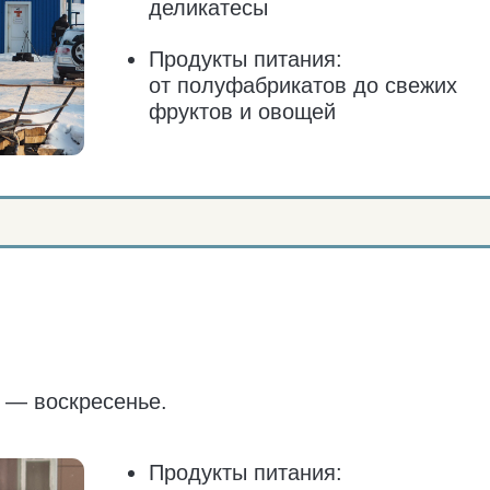
скресенье.
Продукты питания:
Бы
от полуфабрикатов до свежих
Оп
фруктов и овощей
по
Хлебобулочные,
кондитерские изделия
Есть сувенирная
продукция
Алкоголь