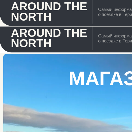
AROUND THE
Самый информативный 
NORTH
о поездке в Териберку
AROUND THE
Самый информативный 
NORTH
о поездке в Териберку
МАГАЗИ