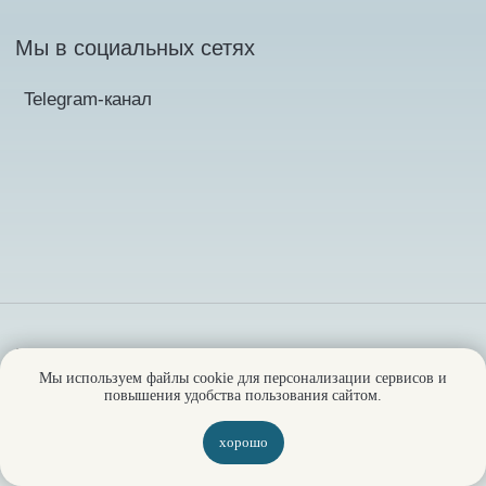
Мы используем файлы cookie для персонализации сервисов и
повышения удобства пользования сайтом.
хорошо