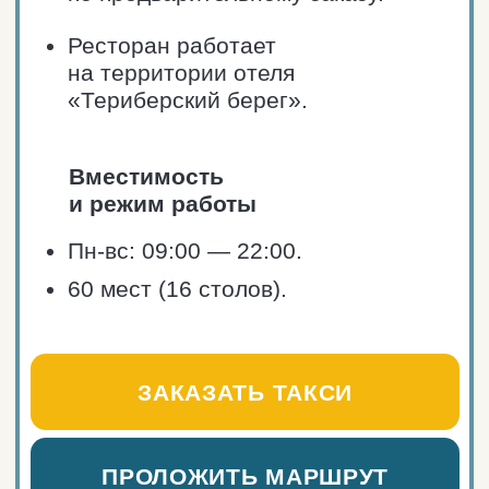
Средний чек: от 2000₽.
Блюда Арктической кухни
из оленины, зубатки, трески
и семги, гребешка, краба
и креветок.
Прекрасный панорамный вид
на Баренцево море и уютная
обстановка.
Еда в ресторане и на вынос.
Ресторан расположен в
основном здании отеля
«Cedar Grass Териберка».
Вместимость
и режим работы
Пн-вс: 12:00 — 23:00.
60 мест (16 столов).