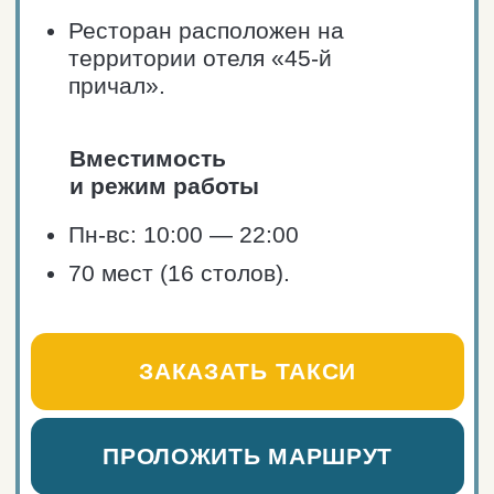
Трансфер в Териберку.
Поездки по Мурманской области.
Автосопровождение, однодневные
туры.
+7 921 044 52 15