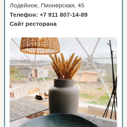
Средний чек: от 1000₽.
Самая северная пивоварня
в 300 метрах от песчаного
пляжа.
Большой выбор закусок и блюд
национальной кухни.
Паб расположен
на территории отеля
Arctic Brewery
Вместимость
и режим работы
Пн-вс: 11:00 — 23:00