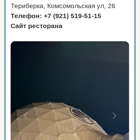
мероприятий.
Представлены экспозиции
местных художников и
фотографов.
Основной зал
Режим работы:
8:00−11:00 — завтрак,
12:00−17:00 — обед,
17:00−23:00 — ужин.
30 мест (8 столов).
«Купол» с отдельным входом
Режим работы: с 12:00 до 23:00
60 мест (15 столов).
ЗАКАЗАТЬ ТАКСИ