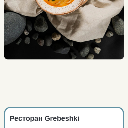
Средний чек: от 2000₽.
«From sea to table» — свежие
морепродукты попадают
на кухню сразу из Баренцева
моря.
Дочернее заведение известного
ресторана Grebeshki (Санкт-
Петербург).
Аутентичное оформление
интерьера погружает
в культуру Севера.
Залы оборудованы современной
звуковой системой. Ресторан
подходит для проведения