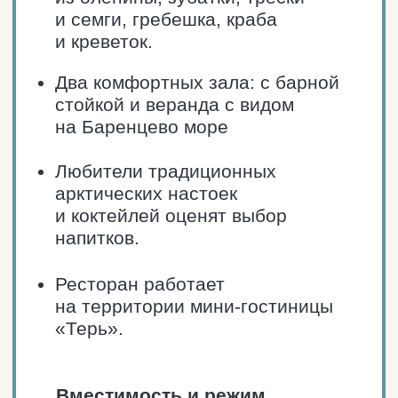
старой Териберкой
и Лодейным на одной
из лучших видовых площадок
недалеко от «Кладбища
Кораблей».
Вместимость
и режим работы
Пн-вс: 10:00 — 22:00.
70 мест (16 столов).
ЗАКАЗАТЬ ТАКСИ
ПРОЛОЖИТЬ МАРШРУТ
Паб Mole