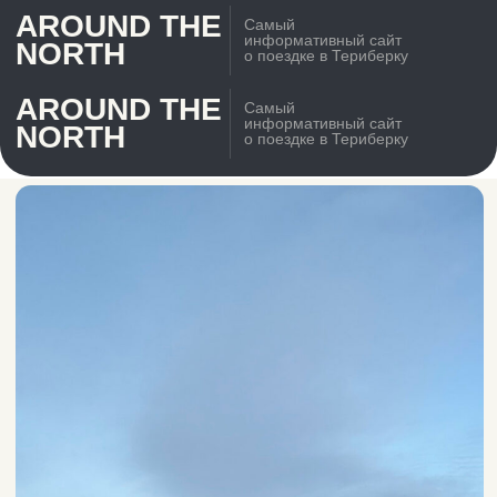
AROUND THE
Самый
информативный сайт
NORTH
о поездке в Териберку
AROUND THE
Самый
информативный сайт
NORTH
о поездке в Териберку