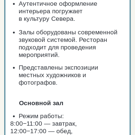
Средний чек: от 2000₽.
«From sea to table» — свежие
морепродукты попадают
на кухню сразу из Баренцева
моря.
Наиболее демократичные цены
по сравнению с другими
ресторанами Териберки.
Атмосферный интерьер
настраивает на дух
приключений и открытий.
Паб работает на территории
гостевого дома «Тортуга».