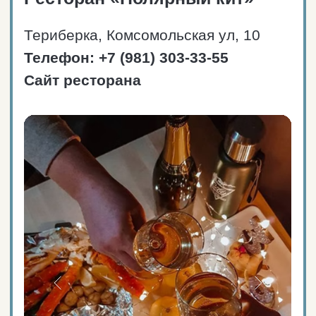
Средний чек: от 1500₽.
Авторская кухня из свежих
морепродуктов и оленины.
Скандинавский стиль и
прекрасные виды на сопки.
Еда в ресторане и на вынос.
Ресторан расположен на
территории отеля «45-й
причал».
Вместимость
и режим работы
Пн-вс: 10:00 — 22:00
70 мест (16 столов).
ЗАКАЗАТЬ ТАКСИ