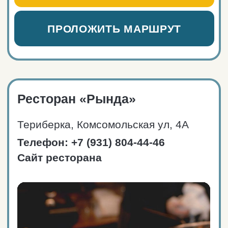
на территории отеля «Сияние
Севера».
Вместимость и режим
работы
Пн-вс: 09:00 — 23:00.
70 мест (16 столов).
ЗАКАЗАТЬ ТАКСИ
ПРОЛОЖИТЬ МАРШРУТ
Бар Normann
Териберка, Мурманская ул, 20А
Телефон: +7 952 295-67-61