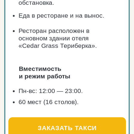
Средний чек: от 1500₽.
Национальные блюда и
авторская кухня из свежих
морепродуктов и оленины.
Великолепное расположение
у центрального пляжа.
Рядом расположены фуд-бар
и бистро с выгодными
предложением завтрака
по типу «шведский стол».
Ресторан расположен