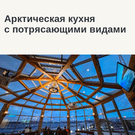
В ресторанах Териберки вы можете
прекрасно провести время, попробовав
блюда национальной кухни и свежие
морские деликатесы. Все рестораны,
кафе и пабы в Териберке интересны по-
своему. После прогулок в
природном
парке
и осмотра всех
достопримечательностей
посёлка визит
в ресторан будет лучшим решением!
Если вы планируете посетить
их большой компанией во время
высокого сезона или в особенные для
вас дни, рекомендуем бронировать
столики заранее.