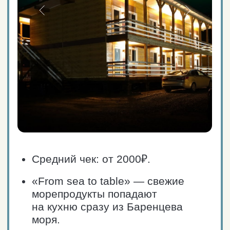
Блюда Арктической кухни
из оленины, зубатки, трески
и семги, гребешка, краба
и креветок.
Потрясающий панорамный вид
на Баренцево море.
Облуживание туристических групп
более 10 человек
по предварительному заказу.
Ресторан работает
на территории отеля
«Териберский берег».
Вместимость
и режим работы
Пн-вс: 09:00 — 22:00.
60 мест (16 столов).