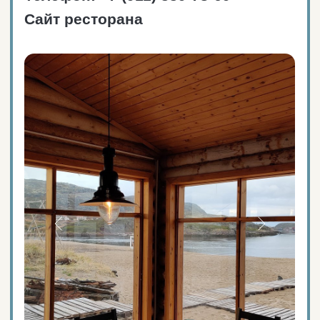
Ресторан работает
на территории мини-гостиницы
«Терь».
Вместимость и режим
работы
Пн-вс: 09:00 — 22:00
50 мест (16 столов).
ЗАКАЗАТЬ ТАКСИ
ПРОЛОЖИТЬ МАРШРУТ
Ресторан «Полярный кит»