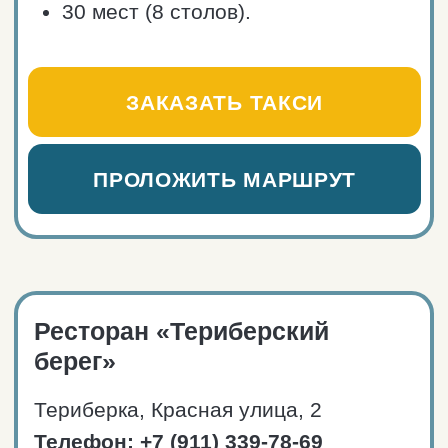
Средний чек: от 1500₽.
Блюда Арктической кухни
из оленины, зубатки, трески
и семги, гребешка, краба
и креветок.
Два комфортных зала: с барной
стойкой и веранда с видом
на Баренцево море
Любители традиционных
арктических настоек
и коктейлей оценят выбор
напитков.