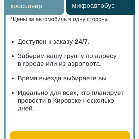
18 000₽
35 000₽
седан
внедорожник
24 000₽
от 35 000₽
микроавтобус
кроссовер
*Цены за автомобиль за 1 день
автосопровождения.
Идеально для тех, кто остановился
в Мурманске и готов посвятить
Кировску целый день (без ночёвки).
Заберём вашу группу по адресу
в городе или из аэропорта.
Максимальное время
использования автомобиля в
рамках услуги сопровождения в
Кировске — 8 часов.