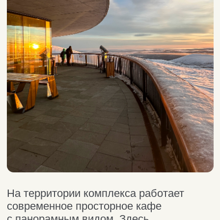
«Таинственный лес»
Необычный арт-проект реализован
прямо в лесу у южного склона горы
Айкуайвенчорр и подчеркивает
очарование северной природы
с помощью интересных художественно-
технических решений. Свето-звуковое
оформление парка переносит гостей
в мистический мир древних цивилизаций
и сказочных персонажей.