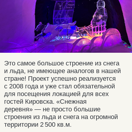
Обычно нас спрашивают:
Можно забронировать
машину заранее (за сколько
до поездки)?
Да, индивидуальный трансфер и
автосопровождение в Кировск
можно забронировать за 6
месяцев до поездки. Оставьте
заявку на нашем сайте, мы
свяжемся и уточним с вами все
детали.