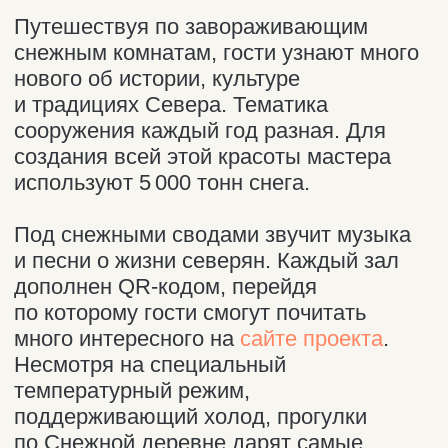
Можно ли забронировать
воспользоваться вашими услугами
по поездке в Кировск без
предварительных
договорённостей?
Да, конечно! Свяжитесь с нами, мы
обязательно найдём для вас
машину и опытного водителя.
Я планировал поездку в
Териберку, но не могу попасть
туда из-за закрытия дороги.
Кировск - достойная
альтернатива?
Кировск - более чем достойная
альтернатива Териберке! Здесь
потрясающая природа, интересные
пространства и уникальные