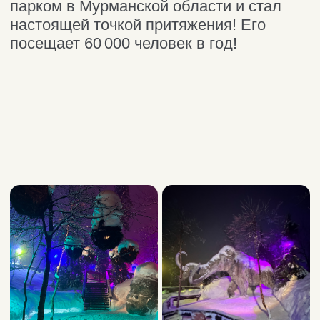
Трансфер в Териберку.
Поездки по Мурманской области.
Автосопровождение, однодневные
туры.
+7 921 044 52 15
aroundthenorth@yandex.ru
Telegram
Отдых в Териберке
Северное сияние
Топ локаций
Природный парк
Айс-флоатинг
Морская прогулка
Снегоходные прогулки
Киты
Квадроциклы