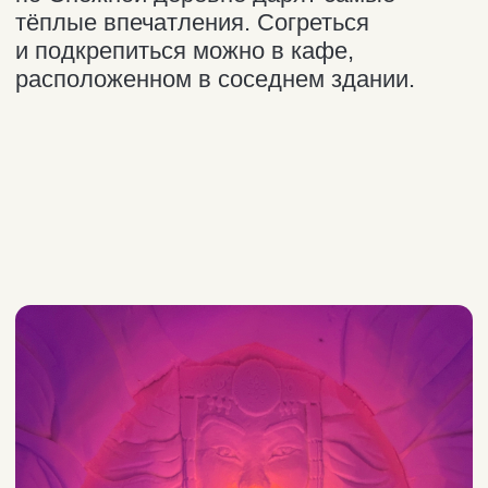
сооружения из снега и льда. Скучно
не будет.
Я не катаюсь на горных лыжах и
сноуборде. Мне будет чем
заняться в Кировске?
Безусловно! Обратите внимание на
места, которые мы рекомендуем для
посещения, поищите информацию о
долине озера Малый Вудъявр и
музеях Кировска. Здесь красиво и
интересно.
+ много других часто
задаваемых вопросов