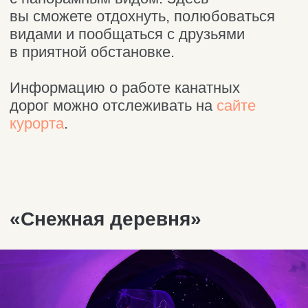
Отвлекитесь от проблем и привычных
будней, погружаясь в завораживающую
атмосферу «Таинственного леса».
Помимо прогулок здесь можно провести
время активно: покататься
на ватрушках, поучаствовать в квестах
и мастер-классах, посетить концерты
и понаблюдать за огненными шоу.
«
Таинственный лес
» стал первым арт-
парком в Мурманской области и стал
настоящей точкой притяжения! Его
посещает 60 000 человек в год!