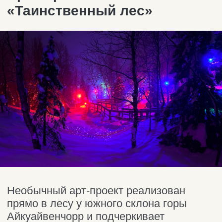
Мы от вас на расстоянии
одного клика. Север
близко!
Telegram-канал команды Around the
North: свежий контент, новости,
анонсы поездок и… ваши новые
поводы поехать на Кольский!