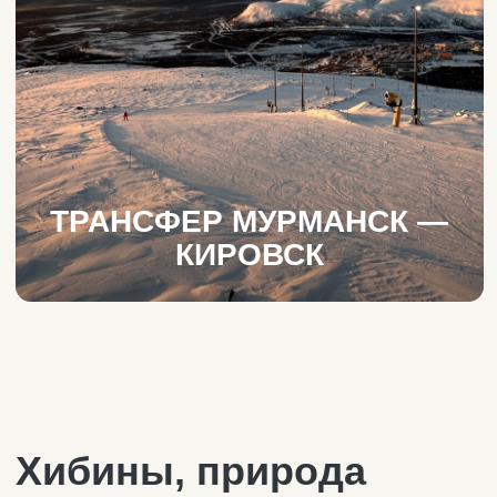
ТРАНСФЕР МУРМАНСК —
КИРОВСК
Хибины, природа
и уникальные
проекты
Кировск славится отличным
горнолыжным курортом, изумительной
природой, музеями и необычными
парками. Чтобы сполна насладиться
горами и посетить интересные места
в окрестностях Кировска, лучше
приезжать на целый день или
на выходные. Мы организуем
индивидуальный трансфер в Кировск
и автосопровождение.