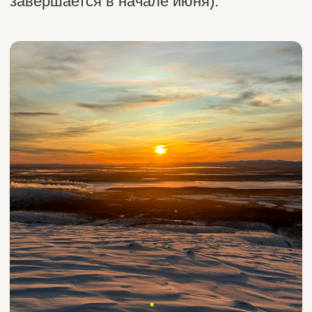
На территории комплекса работает
современное просторное кафе
с панорамным видом. Здесь
вы сможете отдохнуть, полюбоваться
видами и пообщаться с друзьями
в приятной обстановке.
Информацию о работе канатных
дорог можно отслеживать на
сайте
курорта
.
«Снежная деревня»