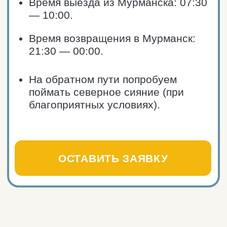
в Кировске?
В Кировске можно великолепно
отдохнуть! Здесь найдётся много
вариантов времяпровождения для
семей с детьми, пар и дружеских
компаний. Расскажем, зачем следует
поехать сюда зимой (зима здесь
завершается в начале июня).