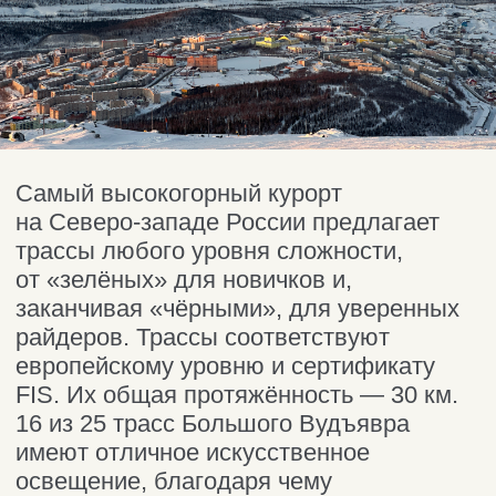
и традициях Севера. Тематика
сооружения каждый год разная. Для
создания всей этой красоты мастера
используют 5 000 тонн снега.
Под снежными сводами звучит музыка
и песни о жизни северян. Каждый зал
дополнен QR-кодом, перейдя
по которому гости смогут почитать
много интересного на
сайте проекта
.
Несмотря на специальный
температурный режим,
поддерживающий холод, прогулки
по Снежной деревне дарят самые
тёплые впечатления. Согреться
и подкрепиться можно в кафе,
расположенном в соседнем здании.