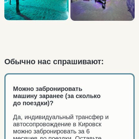
Инфраструктура посёлка
Жильё
Аптека
Рестораны и кафе
Сувениры
Магазины
Свежие морепродукты
АЗС
Пекарня
Наши услуги
Трансфер Мурманск — Териберка
Автосопровождение по Териберке
Такси по Териберке
Трансфер из аэропорта в Мурманск
Гайд туриста
Для вдохновения
Закрытие дороги
Паспорт полярника
Часто задаваемые
вопросы
Как одеться
Дикие животные
Погода
В Мурманск на самолёте / авто