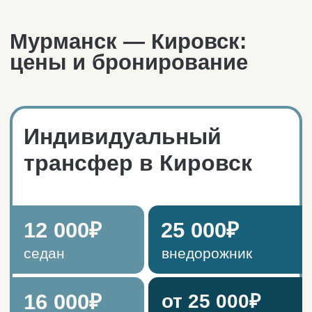
Доступен к заказу
24/7
.
Заберём вашу группу по адресу
в городе или из аэропорта.
Время выезда выбираете вы.
Идеально для всех, кто планирует
провести в Кировске несколько
дней.
ОСТАВИТЬ ЗАЯВКУ
Автосопровождение
в Кировск