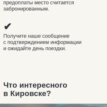
Самый высокогорный курорт
на Северо-западе России предлагает
трассы любого уровня сложности,
от «зелёных» для новичков и,
заканчивая «чёрными», для уверенных
райдеров. Трассы соответствуют
европейскому уровню и сертификату
FIS. Их общая протяжённость — 30 км.
16 из 25 трасс Большого Вудъявра
имеют отличное искусственное
освещение, благодаря чему