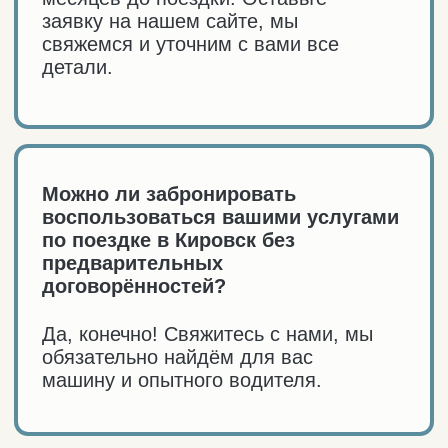
Другие направления
Кировск
Мы в социальных сетях
Telegram-канал
ИП Павздерин Олег Игоревич
ОГРНИП 320519000020291, ИНН
519057676569
Дата присвоения ОГРНИП:
02.11.2020
Политика конфиденциальности