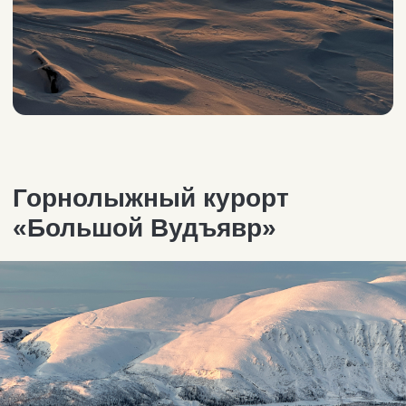
Это самое большое строение из снега
и льда, не имеющее аналогов в нашей
стране! Проект успешно реализуется
с 2008 года и уже стал обязательной
для посещения локацией для всех
гостей Кировска. «Снежная
деревня» — не просто большие
строения из льда и снега на огромной
территории 2 500 кв.м.
Путешествуя по завораживающим
снежным комнатам, гости узнают много
нового об истории, культуре