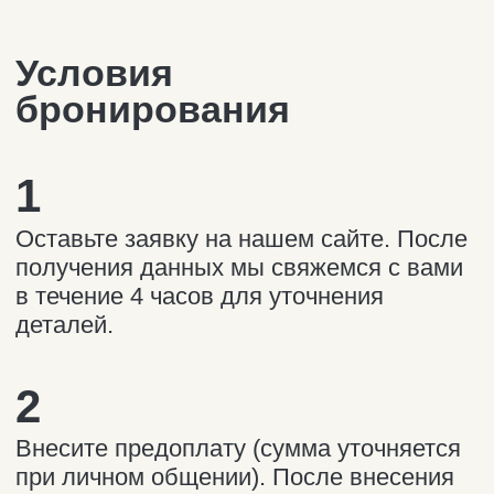
Горнолыжный курорт
«Большой Вудъявр»