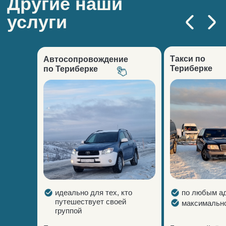
Такси по
Автосопровождение
Териберке
по Териберке
идеально для тех, кто
по любым а
путешествует своей
максимально
группой