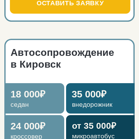
Время выезда из Мурманска: 07:30
— 10:00.
Время возвращения в Мурманск:
21:30 — 00:00.
На обратном пути попробуем
поймать северное сияние (при
благоприятных условиях).
ОСТАВИТЬ ЗАЯВКУ
Условия
бронирования
1