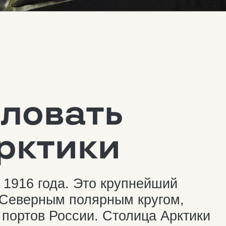
НСК НА САМОЛ
АВТО
овать
ктики
6 года. Это крупнейший
верным полярным кругом,
тов России. Столица Арктики
 побережье Кольского залива
 Северо-Атлантическому
 порт.