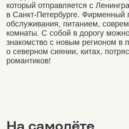
На самолёте
2,5 ч
2 ч
из Москвы
из Санк
Самый быстрый способ добраться до
предложения авиакомпаний, ещё и с
можно от 1900 рублей. Такие низкие
«Победа» и SmartAvia. Средняя стои
6000−7000 рублей. Из обеих столиц 