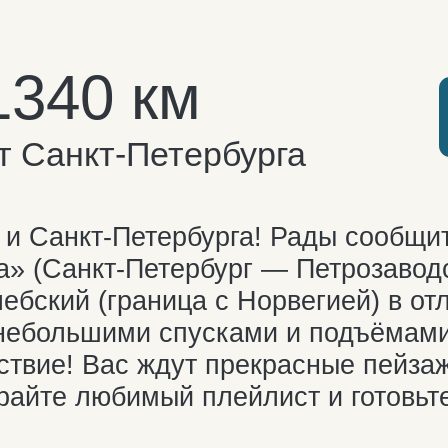
анкт-Петербурга! Рады сообщить, что
Санкт-Петербург — Петрозаводск —
й (граница с Норвегией) в отличном
ольшими спусками и подъёмами достав
е! Вас ждут прекрасные пейзажи за окн
те любимый плейлист и готовьтесь созе