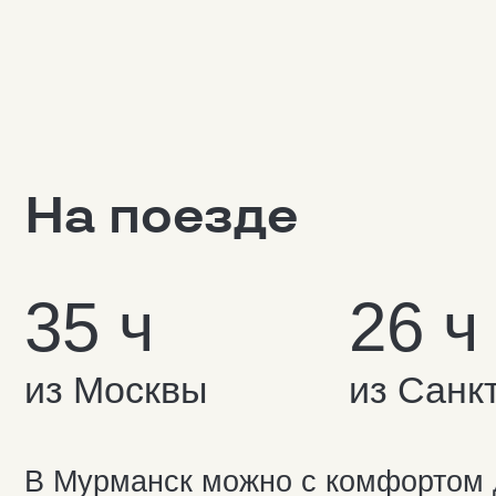
35 ч
26 ч
из Москвы
из Санкт-П
В Мурманск можно с комфортом доех
который отправляется с Ленинградско
в Санкт-Петербурге. Фирменный поез
обслуживания, питанием, современн
комнаты. С собой в дорогу можно взя
знакомство с новым регионом в пути.
о северном сиянии, китах, потрясающ
романтиков!