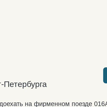
НАЙТ
етербурга
ать на фирменном поезде 016А"Арктик
го вокзала в Москве и с Ладожского во
д порадует вас высоким качеством
ым интерьером, наличием Wi-Fi и душе
ть интересную книгу про Север, чтобы 
 Под планомерный стук колёс будете м
их рассветах и закатах. Идеально для