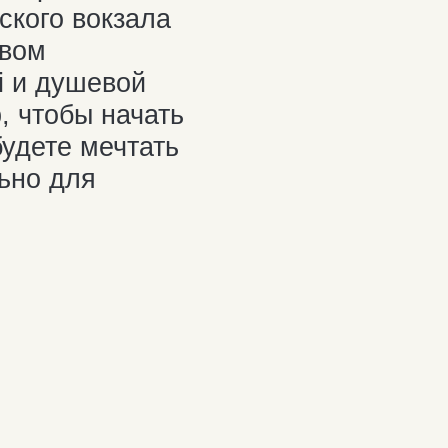
И БИЛЕТ В МУРМАНСК
онные
 Москвы
ании
авляет
ы