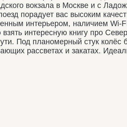
НАЙТ
т-Петербурга
 Мурманска! А учитывая выгодные сез
амый выгодный. Улететь в Мурманск из
 цены чаще всего предлагают авиакомп
мость билета Москва — Мурманск сост
в Мурманск достаточно много рейсов: в