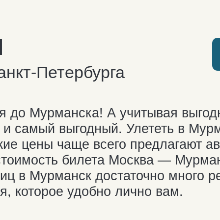
оторое удобно лично вам.
расстоянии
Север близко!