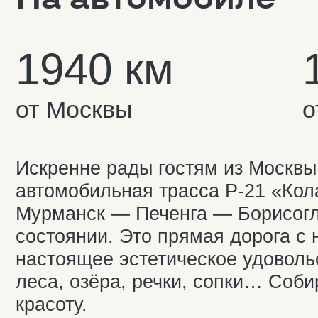
Искренне рады гостям из Москвы и С
автомобильная трасса Р-21 «Кола» (
Мурманск — Печенга — Борисоглебски
состоянии. Это прямая дорога с неб
настоящее эстетическое удовольстви
леса, озёра, речки, сопки… Собирай
красоту.
На поезде