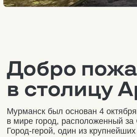
В МУРМА
Добро пожал
в столицу Ар
Мурманск был основан 4 октября 191
в мире город, расположенный за Се
Город-герой, один из крупнейших пор
расположена на скалистом восточном
Баренцева моря. Благодаря тёплому
течению Мурманск — незамерзающий