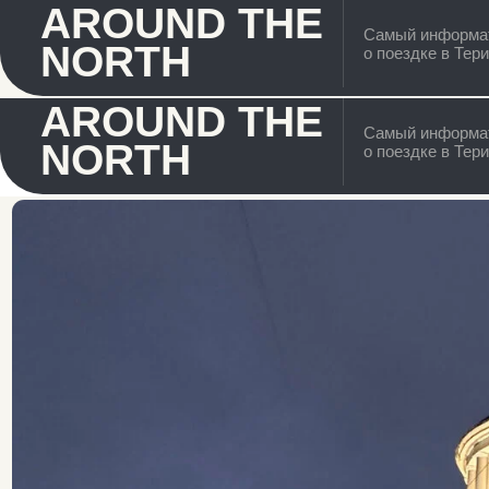
AROUND THE
Самый информативный 
NORTH
о поездке в Териберку
AROUND THE
Самый информативный 
NORTH
о поездке в Териберку