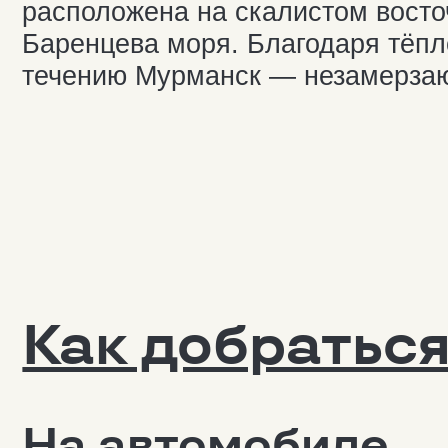
Как добраться 
На автомобиле
1940 км
13
от Москвы
от С