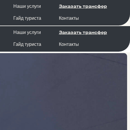
Заказать трансфер
луги
риста
Контакты
Заказать трансфер
луги
риста
Контакты