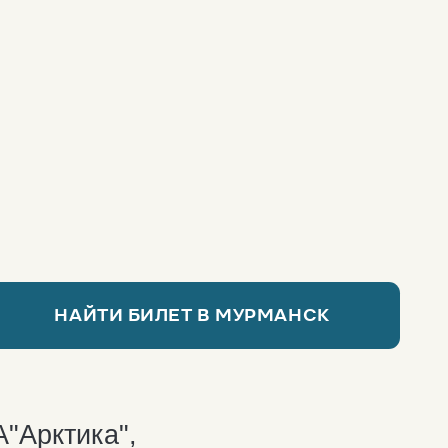
И БИЛЕТ В МУРМАНСК
а",
кзала
вой
начать
ечтать