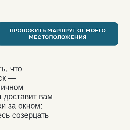
ит вам
ом:
рцать